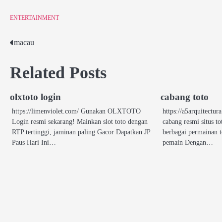
ENTERTAINMENT
macau
Post
navigation
Related Posts
olxtoto login
cabang toto
https://limenviolet.com/ Gunakan OLXTOTO
https://a5arquitect
Login resmi sekarang! Mainkan slot toto dengan
cabang resmi situs t
RTP tertinggi, jaminan paling Gacor Dapatkan JP
berbagai permainan t
Paus Hari Ini…
pemain Dengan…