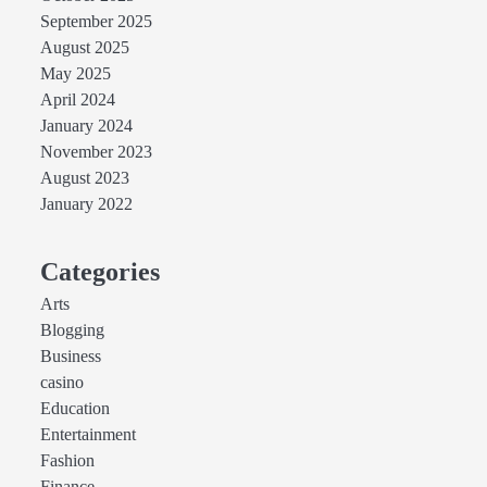
September 2025
August 2025
May 2025
April 2024
January 2024
November 2023
August 2023
January 2022
Categories
Arts
Blogging
Business
casino
Education
Entertainment
Fashion