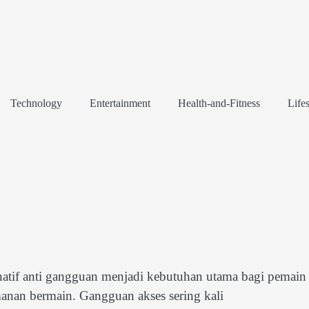
Technology
Entertainment
Health-and-Fitness
Lifes
atif anti gangguan menjadi kebutuhan utama bagi pemain
anan bermain. Gangguan akses sering kali