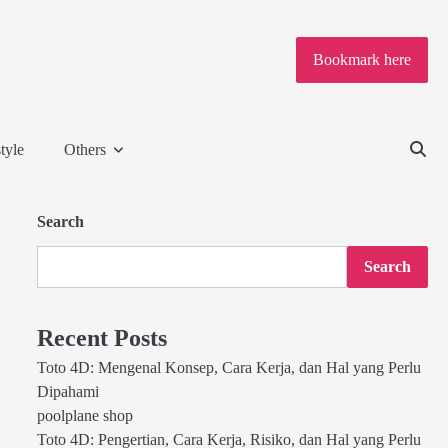
Bookmark here
tyle
Others
Search
Search
Recent Posts
Toto 4D: Mengenal Konsep, Cara Kerja, dan Hal yang Perlu
Dipahami
poolplane shop
Toto 4D: Pengertian, Cara Kerja, Risiko, dan Hal yang Perlu