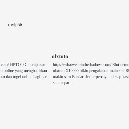
rpvip5
olxtoto
ura.com/ HPTOTO merupakan
https://whatwedointheshadows.com/ Slot dem
oto online yang menghadirkan
olxtoto X10000 bikin pengalaman main slot 8
oto dan togel online bagi para
makin seru Bandar slot terpercaya ini siap kas
spin cepat…