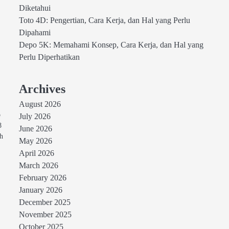
Diketahui
Toto 4D: Pengertian, Cara Kerja, dan Hal yang Perlu
Dipahami
Depo 5K: Memahami Konsep, Cara Kerja, dan Hal yang
Perlu Diperhatikan
Archives
August 2026
o
July 2026
8
June 2026
ih
May 2026
April 2026
March 2026
February 2026
January 2026
December 2025
November 2025
October 2025