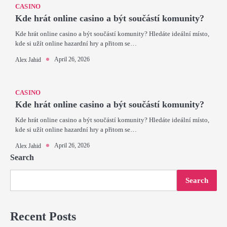
CASINO
Kde hrát online casino a být součástí komunity?
Kde hrát online casino a být součástí komunity? Hledáte ideální místo,
kde si užít online hazardní hry a přitom se…
April 26, 2026
Alex Jahid
CASINO
Kde hrát online casino a být součástí komunity?
Kde hrát online casino a být součástí komunity? Hledáte ideální místo,
kde si užít online hazardní hry a přitom se…
April 26, 2026
Alex Jahid
Search
Search
Recent Posts