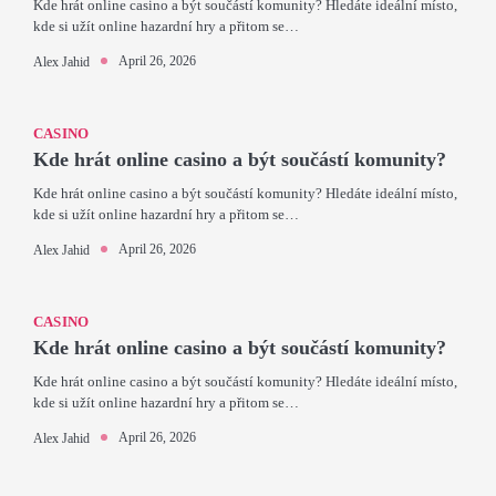
Kde hrát online casino a být součástí komunity? Hledáte ideální místo,
kde si užít online hazardní hry a přitom se…
April 26, 2026
Alex Jahid
CASINO
Kde hrát online casino a být součástí komunity?
Kde hrát online casino a být součástí komunity? Hledáte ideální místo,
kde si užít online hazardní hry a přitom se…
April 26, 2026
Alex Jahid
CASINO
Kde hrát online casino a být součástí komunity?
Kde hrát online casino a být součástí komunity? Hledáte ideální místo,
kde si užít online hazardní hry a přitom se…
April 26, 2026
Alex Jahid