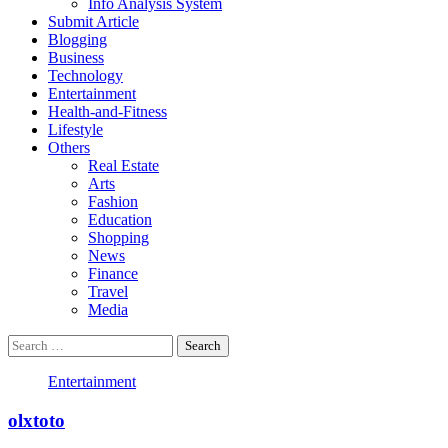
Info Analysis System
Submit Article
Blogging
Business
Technology
Entertainment
Health-and-Fitness
Lifestyle
Others
Real Estate
Arts
Fashion
Education
Shopping
News
Finance
Travel
Media
Search
for:
Entertainment
olxtoto