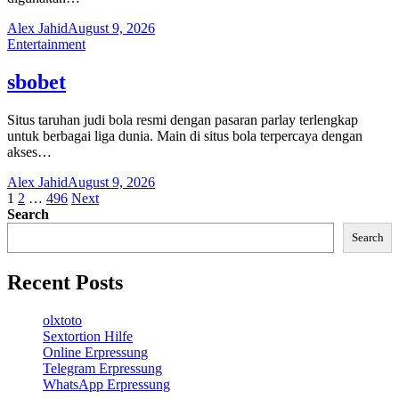
Alex Jahid
August 9, 2026
Entertainment
sbobet
Situs taruhan judi bola resmi dengan pasaran parlay terlengkap
untuk berbagai liga dunia. Main di situs bola terpercaya dengan
akses…
Alex Jahid
August 9, 2026
Posts
1
2
…
496
Next
Search
pagination
Search
Recent Posts
olxtoto
Sextortion Hilfe
Online Erpressung
Telegram Erpressung
WhatsApp Erpressung