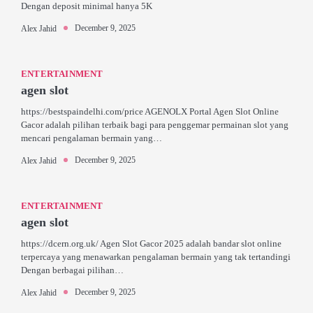
Dengan deposit minimal hanya 5K
December 9, 2025
Alex Jahid
ENTERTAINMENT
agen slot
https://bestspaindelhi.com/price AGENOLX Portal Agen Slot Online
Gacor adalah pilihan terbaik bagi para penggemar permainan slot yang
mencari pengalaman bermain yang…
December 9, 2025
Alex Jahid
ENTERTAINMENT
agen slot
https://dcern.org.uk/ Agen Slot Gacor 2025 adalah bandar slot online
terpercaya yang menawarkan pengalaman bermain yang tak tertandingi
Dengan berbagai pilihan…
December 9, 2025
Alex Jahid