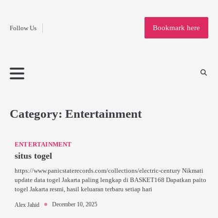
Fashion
Skip
to
Education
Bookmark here
Follow Us
content
Home
Info
Submit
Blogging
Business
Technology
Entertainment
Health-
Lifestyle
Others
Shopping
Analysis
Article
and-
News
System
Fitness
Finance
Travel
Media
Category:
Entertainment
ENTERTAINMENT
situs togel
https://www.panicstaterecords.com/collections/electric-century Nikmati
update data togel Jakarta paling lengkap di BASKET168 Dapatkan paito
togel Jakarta resmi, hasil keluaran terbaru setiap hari
December 10, 2025
Alex Jahid